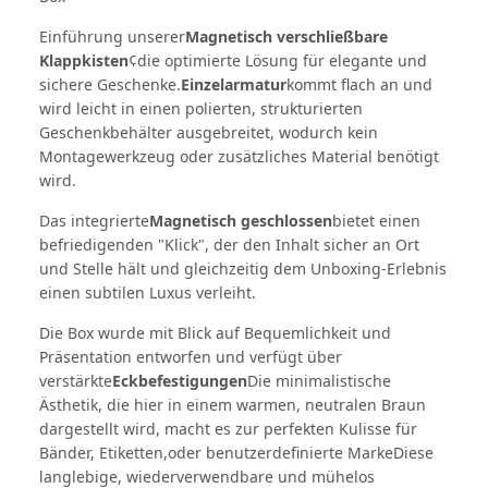
Einführung unserer
Magnetisch verschließbare
Klappkisten
¢die optimierte Lösung für elegante und
sichere Geschenke.
Einzelarmatur
kommt flach an und
wird leicht in einen polierten, strukturierten
Geschenkbehälter ausgebreitet, wodurch kein
Montagewerkzeug oder zusätzliches Material benötigt
wird.
Das integrierte
Magnetisch geschlossen
bietet einen
befriedigenden "Klick", der den Inhalt sicher an Ort
und Stelle hält und gleichzeitig dem Unboxing-Erlebnis
einen subtilen Luxus verleiht.
Die Box wurde mit Blick auf Bequemlichkeit und
Präsentation entworfen und verfügt über
verstärkte
Eckbefestigungen
Die minimalistische
Ästhetik, die hier in einem warmen, neutralen Braun
dargestellt wird, macht es zur perfekten Kulisse für
Bänder, Etiketten,oder benutzerdefinierte MarkeDiese
langlebige, wiederverwendbare und mühelos