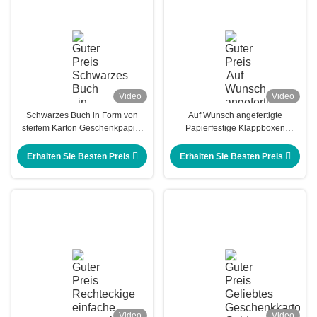
Video
Video
Schwarzes Buch in Form von
Auf Wunsch angefertigte
steifem Karton Geschenkpapier
Papierfestige Klappboxen
Klappkarton Custom Print Paper
Magnetklappgeschenk-Boxen
Clamshell
Erhalten Sie Besten Preis
Erhalten Sie Besten Preis
Magnetgeschenkkarton
Video
Video