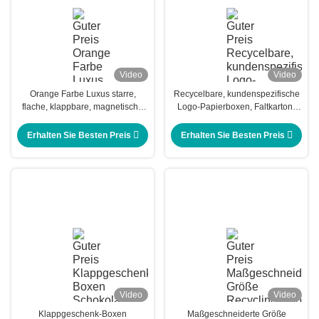
Video
Video
Orange Farbe Luxus starre,
Recycelbare, kundenspezifische
flache, klappbare, magnetische
Logo-Papierboxen, Faltkarton-
Geschenkverpackung
Geschenkboxen, weiße, kleine,
Luxusmagnetische
Erhalten Sie Besten Preis
Erhalten Sie Besten Preis
Video
Video
Klappgeschenk-Boxen
Maßgeschneiderte Größe