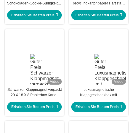
Schokoladen-Cookie-Süßigkeiten
Recyclingkartonpapier Hart starre
Buchform Geschenkpapier
Magnetbox Verpackung
Verpackungskiste
Luxusklappbare
Erhalten Sie Besten Preis
Erhalten Sie Besten Preis
Magnetgeschenkbox
Video
Video
Schwarzer Klappmagnet verpackt
Luxusmagnetische
20 X 18 X 8 Papierbox Karton
Klappgeschenkbox mit
Klappmagnetbox
individuellem Logo
Erhalten Sie Besten Preis
Erhalten Sie Besten Preis