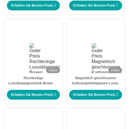
Magnetdeckel Druck Hautpflege
Erhalten Sie Besten Preis
Erhalten Sie Besten Preis
Video
Video
Rechteckige
Magnetisch geschlossene
Luxusklappgeschenk-Boxen mit
Kartonpapierklappbare Luxus-
Magnetdeckel
Geschenkbox Kartonverpackung
Custom Print Logo
Erhalten Sie Besten Preis
Erhalten Sie Besten Preis