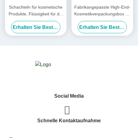
Schachteln für kosmetische
Fabrikangepasste High-End-
Produkte, Flüssigkeit für die
Kosmetikverpackungsbox für
Mundgesundheit,
Maske / Lotion /
Erhalten Sie Besten Preis
Erhalten Sie Besten Preis
Lasergeschenk- und Flip-
Essenzwasser / Lippenstift
Cover-Verpackung
Social Media
Schnelle Kontaktaufnahme