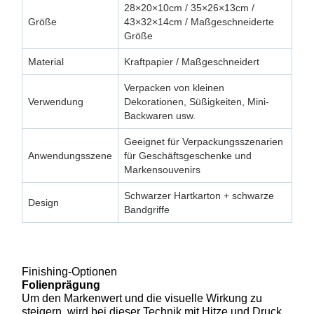
28×20×10cm / 35×26×13cm /
Größe
43×32×14cm / Maßgeschneiderte
Größe
Material
Kraftpapier / Maßgeschneidert
Verpacken von kleinen
Verwendung
Dekorationen, Süßigkeiten, Mini-
Backwaren usw.
Geeignet für Verpackungsszenarien
Anwendungsszene
für Geschäftsgeschenke und
Markensouvenirs
Schwarzer Hartkarton + schwarze
Design
Bandgriffe
Finishing-Optionen
Folienprägung
Um den Markenwert und die visuelle Wirkung zu
steigern, wird bei dieser Technik mit Hitze und Druck