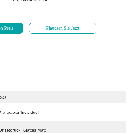
T/T, Western Union,
n Preis
Plaudern Sie Jetzt
ISO
Kraftpapier/Individuell
Offsetdruck, Glattes Matt 