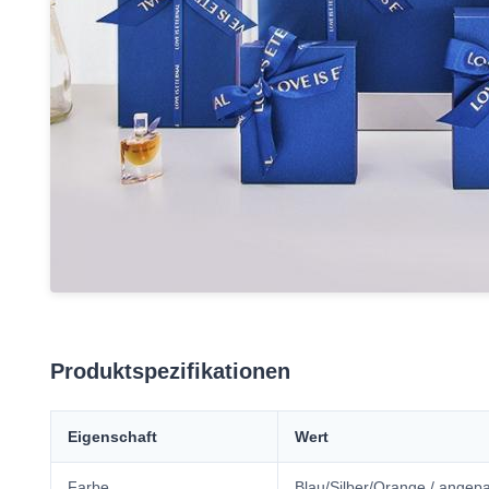
Produktspezifikationen
Eigenschaft
Wert
Farbe
Blau/Silber/Orange / angep