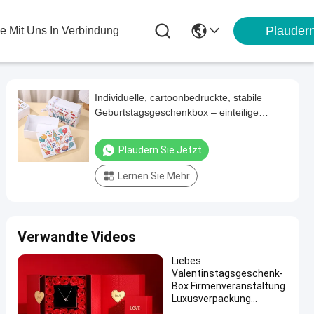
Plauder
ie Mit Uns In Verbindung
Individuelle, cartoonbedruckte, stabile
Geburtstagsgeschenkbox – einteilige
Hartpapierverpackung mit Goldfolien-/UV-
Druck-Optionen
Plaudern Sie Jetzt
Lernen Sie Mehr
Verwandte Videos
Liebes
Valentinstagsgeschenk-
Box Firmenveranstaltung
Luxusverpackung
Premium Schmuck