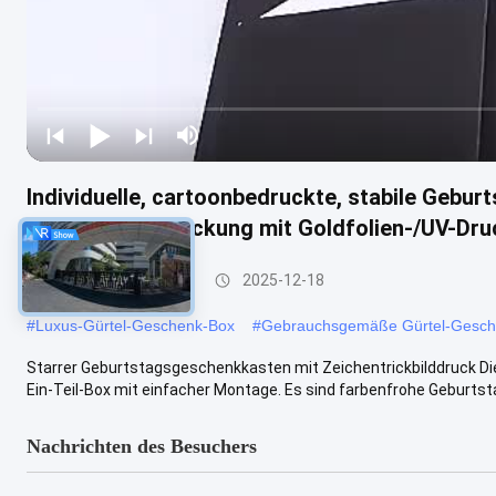
Individuelle, cartoonbedruckte, stabile Gebur
Hartpapierverpackung mit Goldfolien-/UV-Dr
Steife Geschenkbox
2025-12-18
#
Luxus-Gürtel-Geschenk-Box
#
Gebrauchsgemäße Gürtel-Gesc
Starrer Geburtstagsgeschenkkasten mit Zeichentrickbilddruck D
Ein-Teil-Box mit einfacher Montage. Es sind farbenfrohe Geburtstag
Nachrichten des Besuchers