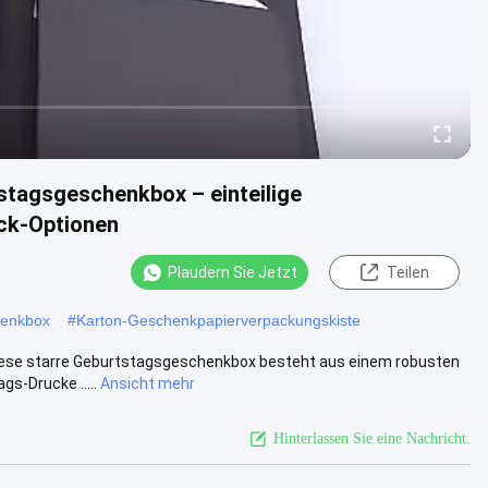
tstagsgeschenkbox – einteilige
uck-Optionen
Plaudern Sie Jetzt
Teilen
henkbox
#
Karton-Geschenkpapierverpackungskiste
iese starre Geburtstagsgeschenkbox besteht aus einem robusten
s-Drucke .....
Ansicht mehr
Hinterlassen Sie eine Nachricht.