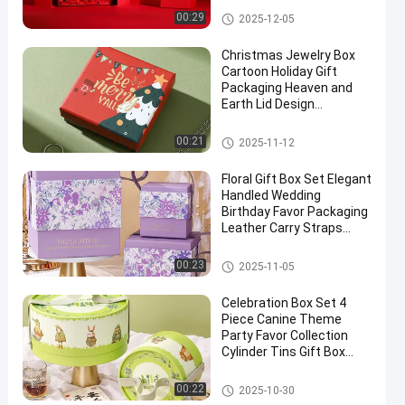
Präsentation
Steife Geschenkbox
00:29
2025-12-05
Anpassbares Branding
für Unternehmen
Christmas Jewelry Box
Cartoon Holiday Gift
Packaging Heaven and
Earth Lid Design
Organizer for Bracelets
Necklaces
Steife Geschenkbox
00:21
2025-11-12
Floral Gift Box Set Elegant
Handled Wedding
Birthday Favor Packaging
Leather Carry Straps
Empty Kraft Box
Collection
Steife Geschenkbox
00:23
2025-11-05
Celebration Box Set 4
Piece Canine Theme
Party Favor Collection
Cylinder Tins Gift Box
Combo
Steife Geschenkbox
00:22
2025-10-30