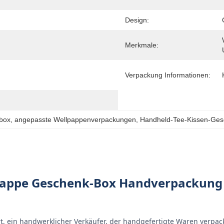
Design:
Merkmale:
Verpackung Informationen:
kbox
, 
angepasste Wellpappenverpackungen
, 
Handheld-Tee-Kissen-Ge
lpappe Geschenk-Box Handverpackung
ert, ein handwerklicher Verkäufer, der handgefertigte Waren verp