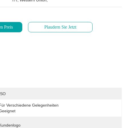
T/T, Western Union,
n Preis
Plaudern Sie Jetzt
ISO
Für Verschiedene Gelegenheiten 
Geeignet
Kundenlogo