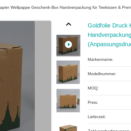
ftpapier Wellpappe Geschenk-Box Handverpackung für Teekissen & P
Goldfolie Druck
Handverpackung
(Anpassungsdru
Markenname:
Modellnummer:
MOQ:
Preis:
Lieferzeit: